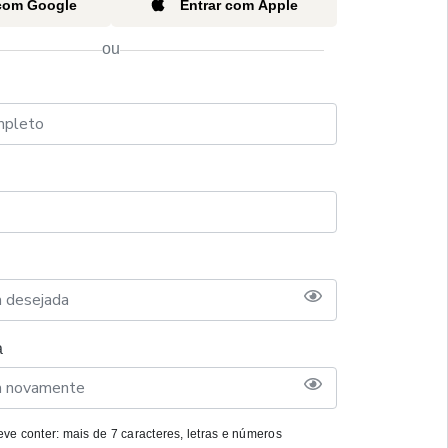
 com Google
Entrar com Apple
ou
a
ve conter: mais de 7 caracteres, letras e números