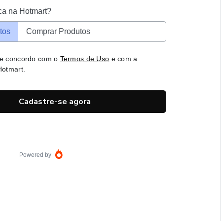
ca na Hotmart?
tos
Comprar Produtos
 e concordo com o
Termos de Uso
e com a
otmart.
Cadastre-se agora
Powered by