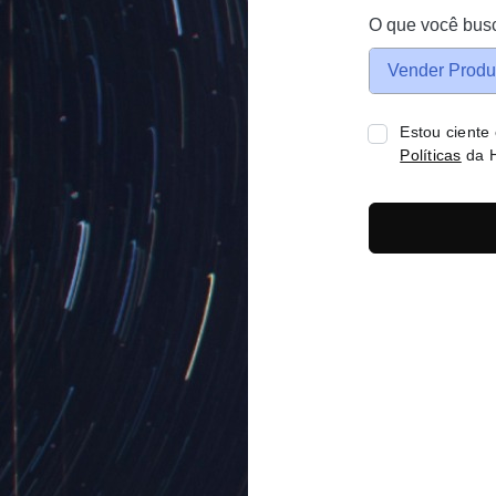
O que você bus
Vender Produ
Estou ciente
Políticas
da H