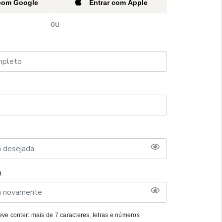
 com Google
Entrar com Apple
ou
a
ve conter: mais de 7 caracteres, letras e números