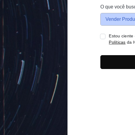
O que você bus
Vender Produ
Estou ciente
Políticas
da H