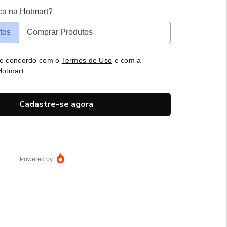
ca na Hotmart?
tos
Comprar Produtos
 e concordo com o
Termos de Uso
e com a
otmart.
Cadastre-se agora
Powered by