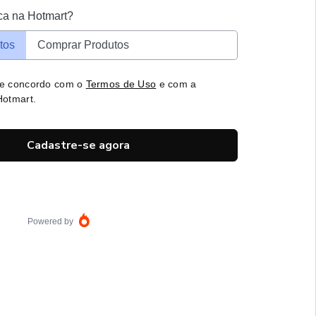
ca na Hotmart?
tos
Comprar Produtos
 e concordo com o
Termos de Uso
e com a
otmart.
Cadastre-se agora
Powered by