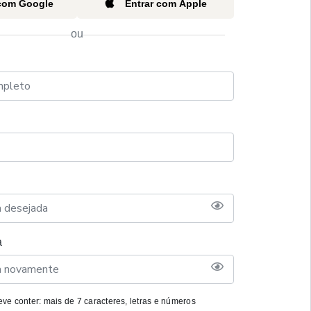
 com Google
Entrar com Apple
ou
a
ve conter: mais de 7 caracteres, letras e números