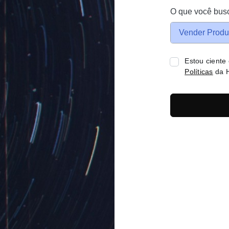
O que você bus
Vender Produ
Estou ciente
Políticas
da H