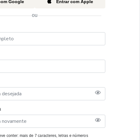
 com Google
Entrar com Apple
ou
a
ve conter: mais de 7 caracteres, letras e números