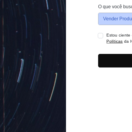
O que você bus
Vender Produ
Estou ciente
Políticas
da H