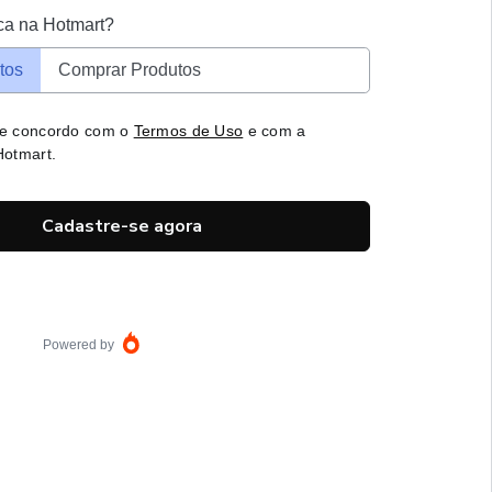
ca na Hotmart?
tos
Comprar Produtos
 e concordo com o
Termos de Uso
e com a
otmart.
Cadastre-se agora
Powered by