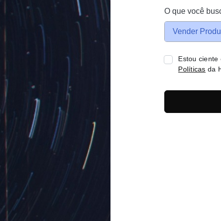
O que você bus
Vender Produ
Estou ciente
Políticas
da H