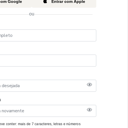
 com Google
Entrar com Apple
ou
a
ve conter: mais de 7 caracteres, letras e números