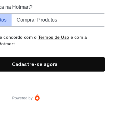
ca na Hotmart?
tos
Comprar Produtos
 e concordo com o
Termos de Uso
e com a
otmart.
Cadastre-se agora
Powered by