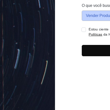
O que você bus
Vender Produ
Estou ciente
Políticas
da H