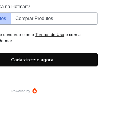
ca na Hotmart?
tos
Comprar Produtos
 e concordo com o
Termos de Uso
e com a
otmart.
Cadastre-se agora
Powered by