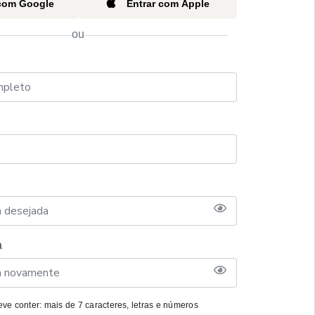
 com Google
Entrar com Apple
ou
a
ve conter: mais de 7 caracteres, letras e números