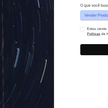
O que você bus
Vender Produ
Estou ciente
Políticas
da H