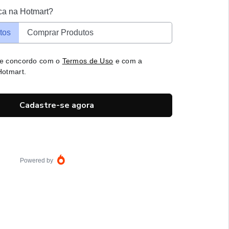
ca na Hotmart?
tos
Comprar Produtos
 e concordo com o
Termos de Uso
e com a
otmart.
Cadastre-se agora
Powered by