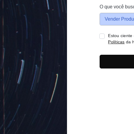
O que você bus
Vender Produ
Estou ciente
Políticas
da H