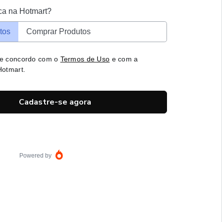
ca na Hotmart?
tos
Comprar Produtos
 e concordo com o
Termos de Uso
e com a
otmart.
Cadastre-se agora
Powered by