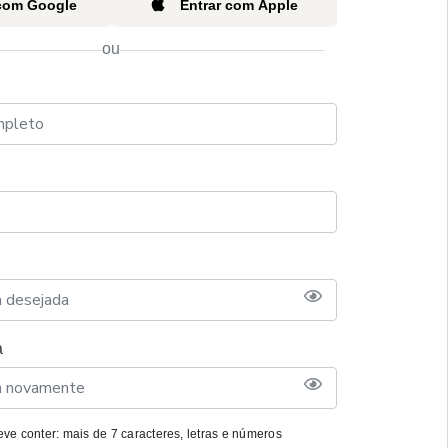
 com Google
Entrar com Apple
ou
a
ve conter: mais de 7 caracteres, letras e números