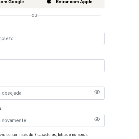
 com Google
Entrar com Apple
ou
a
ve conter: mais de 7 caracteres, letras e números