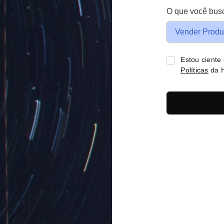
O que você bus
Vender Produ
Estou ciente
Políticas
da H