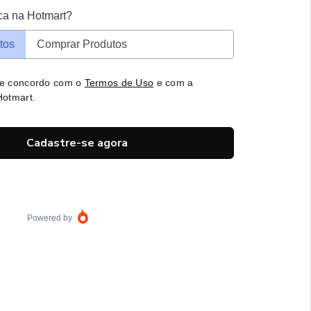
ca na Hotmart?
tos
Comprar Produtos
 e concordo com o
Termos de Uso
e com a
otmart.
Cadastre-se agora
Powered by