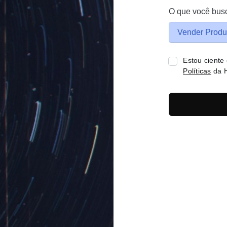
O que você bus
Vender Produ
Estou ciente
Políticas
da H