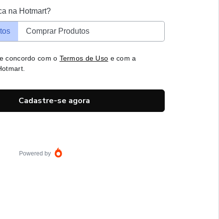
ca na Hotmart?
tos
Comprar Produtos
 e concordo com o
Termos de Uso
e com a
otmart.
Cadastre-se agora
Powered by