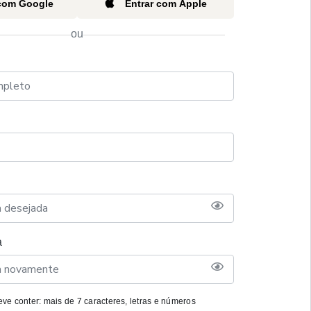
 com Google
Entrar com Apple
ou
a
ve conter: mais de 7 caracteres, letras e números