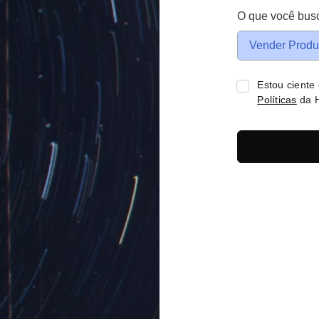
O que você bus
Vender Produ
Estou ciente
Políticas
da H