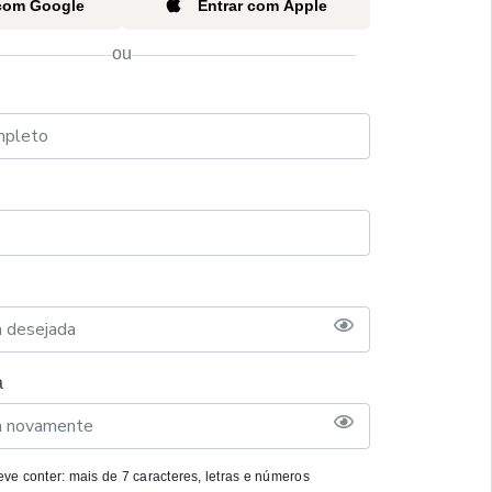
 com Google
Entrar com Apple
ou
a
ve conter: mais de 7 caracteres, letras e números