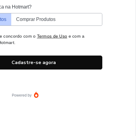
ca na Hotmart?
tos
Comprar Produtos
 e concordo com o
Termos de Uso
e com a
otmart.
Cadastre-se agora
Powered by