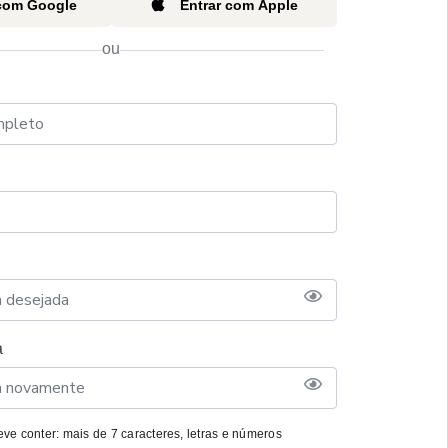
 com Google
Entrar com Apple
ou
a
ve conter: mais de 7 caracteres, letras e números