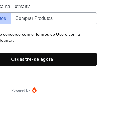
ca na Hotmart?
tos
Comprar Produtos
 e concordo com o
Termos de Uso
e com a
otmart.
Cadastre-se agora
Powered by