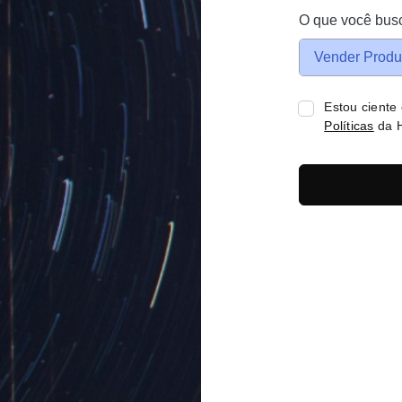
O que você bus
Vender Produ
Estou ciente
Políticas
da H