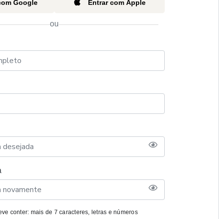
 com Google
Entrar com Apple
ou
a
ve conter: mais de 7 caracteres, letras e números