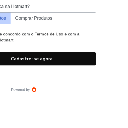
ca na Hotmart?
tos
Comprar Produtos
 e concordo com o
Termos de Uso
e com a
otmart.
Cadastre-se agora
Powered by