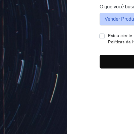
O que você bus
Vender Produ
Estou ciente
Políticas
da H