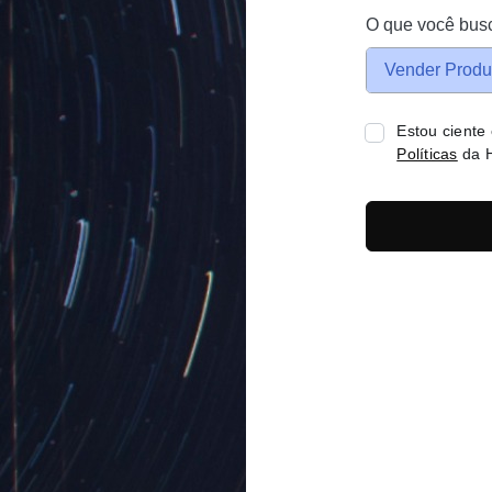
O que você bus
Vender Produ
Estou ciente
Políticas
da H