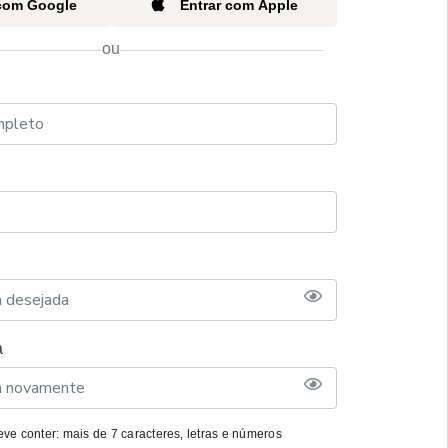
 com Google
Entrar com Apple
ou
a
ve conter: mais de 7 caracteres, letras e números