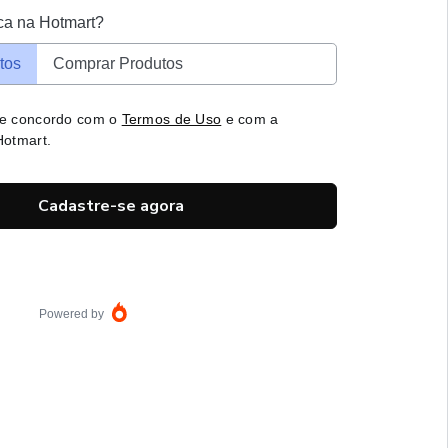
ca na Hotmart?
tos
Comprar Produtos
 e concordo com o
Termos de Uso
e com a
otmart.
Cadastre-se agora
Powered by