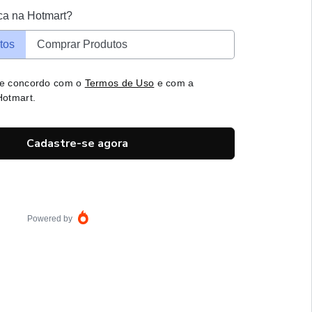
ca na Hotmart?
tos
Comprar Produtos
 e concordo com o
Termos de Uso
e com a
otmart.
Cadastre-se agora
Powered by