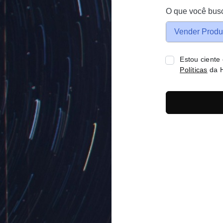
O que você bus
Vender Produ
Estou ciente
Políticas
da H