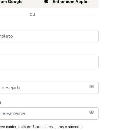
 com Google
Entrar com Apple
ou
a
ve conter: mais de 7 caracteres, letras e números