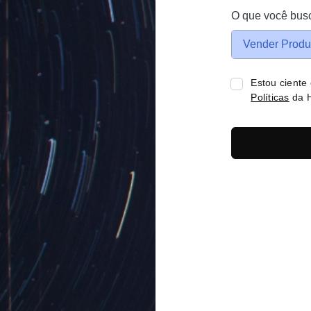
O que você bus
Vender Produ
Estou ciente
Políticas
da H