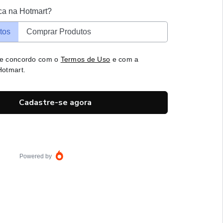
ca na Hotmart?
tos
Comprar Produtos
 e concordo com o
Termos de Uso
e com a
otmart.
Cadastre-se agora
Powered by