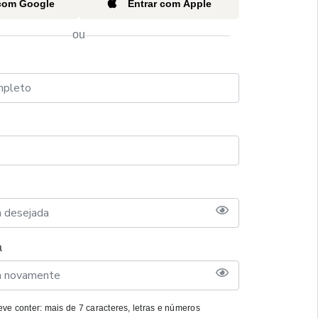
 com Google
Entrar com Apple
ou
a
ve conter: mais de 7 caracteres, letras e números