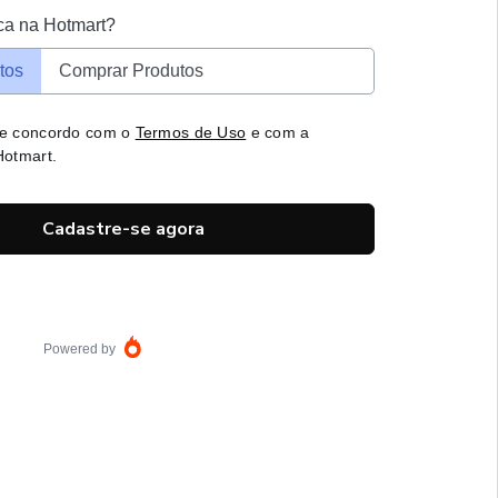
ca na Hotmart?
tos
Comprar Produtos
 e concordo com o
Termos de Uso
e com a
otmart.
Cadastre-se agora
Powered by