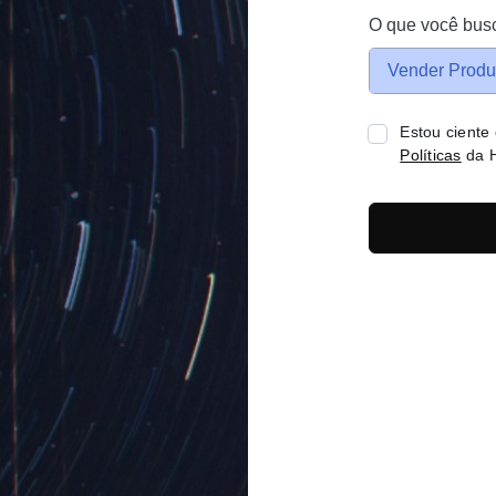
O que você bus
Vender Produ
Estou ciente
Políticas
da H