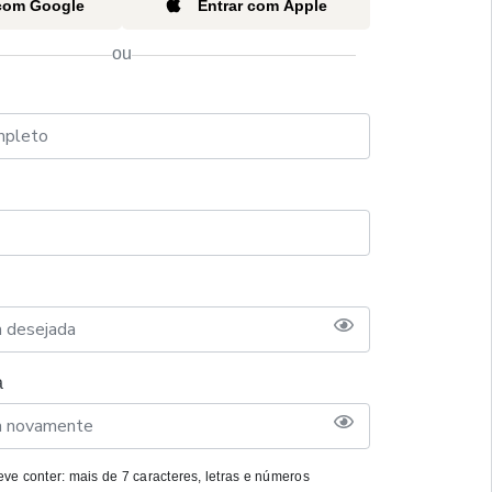
 com Google
Entrar com Apple
ou
a
ve conter: mais de 7 caracteres, letras e números