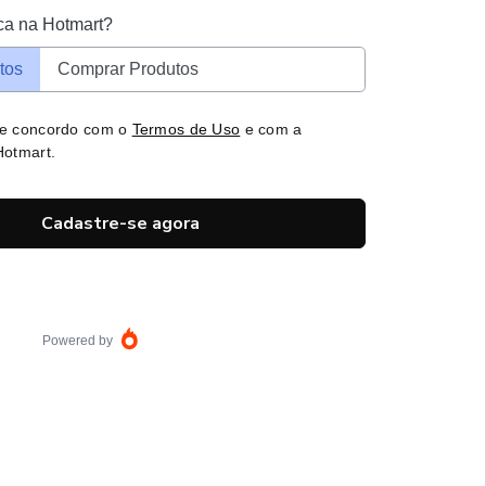
ca na Hotmart?
tos
Comprar Produtos
 e concordo com o
Termos de Uso
e com a
otmart.
Cadastre-se agora
Powered by