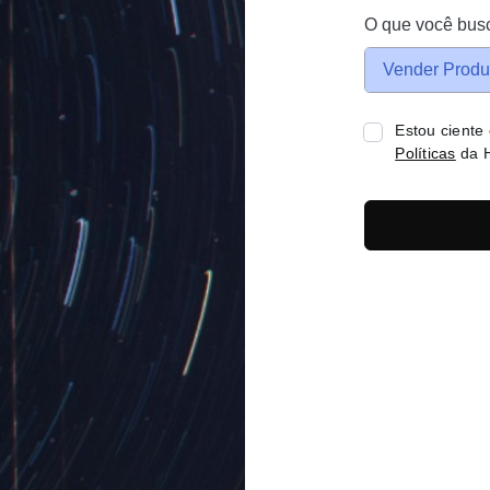
O que você bus
Vender Produ
Estou ciente
Políticas
da H