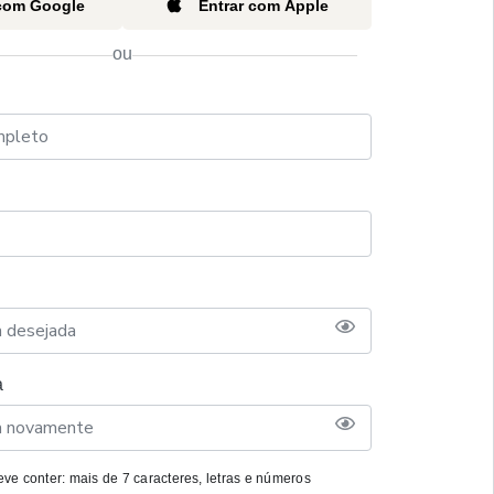
 com Google
Entrar com Apple
ou
a
ve conter: mais de 7 caracteres, letras e números