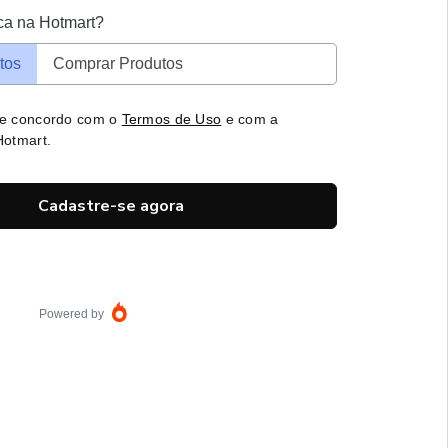
ca na Hotmart?
tos
Comprar Produtos
 e concordo com o
Termos de Uso
e com a
otmart.
Cadastre-se agora
Powered by