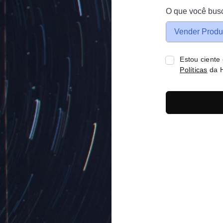
O que você bus
Vender Produ
Estou ciente
Políticas
da H