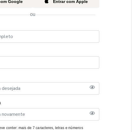
 com Google
Entrar com Apple
ou
a
ve conter: mais de 7 caracteres, letras e números