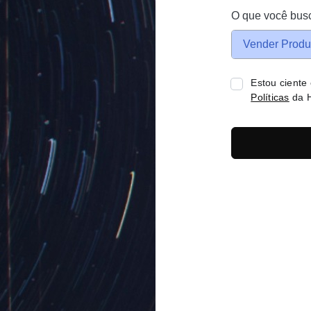
O que você bus
Vender Produ
Estou ciente
Políticas
da H