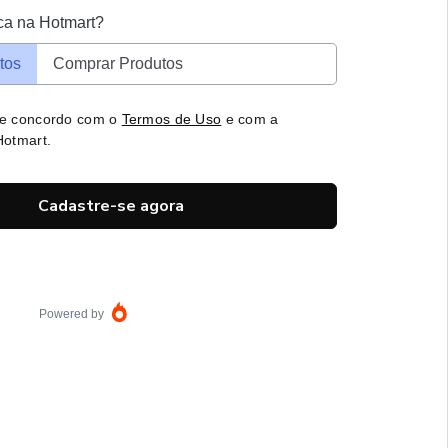
ca na Hotmart?
tos
Comprar Produtos
 e concordo com o
Termos de Uso
e com a
otmart.
Cadastre-se agora
Powered by