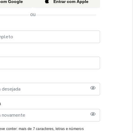
 com Google
Entrar com Apple
ou
a
ve conter: mais de 7 caracteres, letras e números