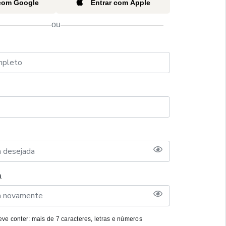
 com Google
Entrar com Apple
ou
a
ve conter: mais de 7 caracteres, letras e números