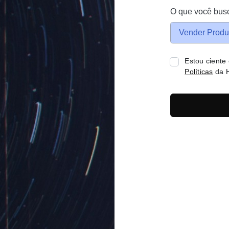
O que você bus
Vender Produ
Estou ciente
Políticas
da H