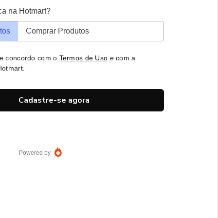
ca na Hotmart?
tos
Comprar Produtos
 e concordo com o
Termos de Uso
e com a
otmart.
Cadastre-se agora
Powered by