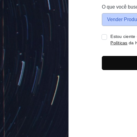
O que você bus
Vender Produ
Estou ciente
Políticas
da H