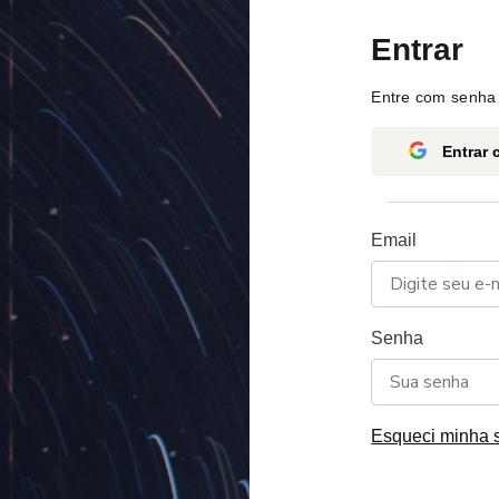
Entrar
Entre com senha 
Entrar
Email
Senha
Esqueci minha 