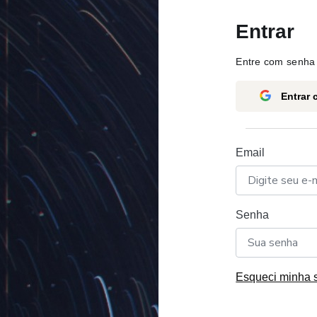
Entrar
Entre com senha 
Entrar
Email
Senha
Esqueci minha 