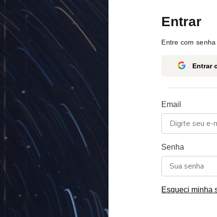
Entrar
Entre com senha 
Entrar
Email
Senha
Esqueci minha 