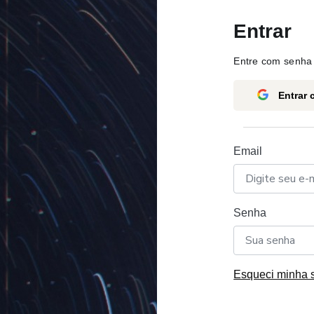
Entrar
Entre com senha 
Entrar
Email
Senha
Esqueci minha 