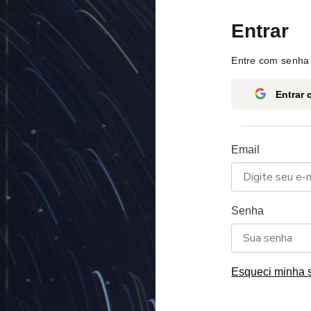
Entrar
Entre com senha 
Entrar
Email
Senha
Esqueci minha 