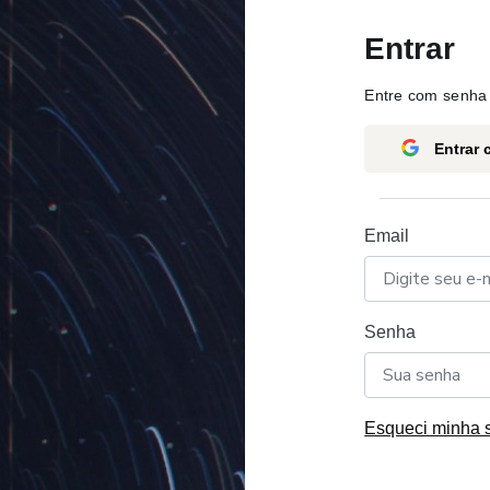
Entrar
Entre com senha 
Entrar
Email
Senha
Esqueci minha 