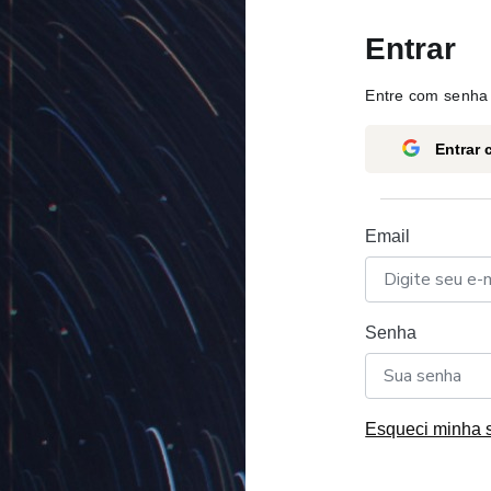
Entrar
Entre com senha 
Entrar
Email
Senha
Esqueci minha 