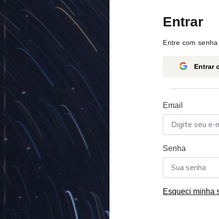
Entrar
Entre com senha 
Entrar
Email
Senha
Esqueci minha 