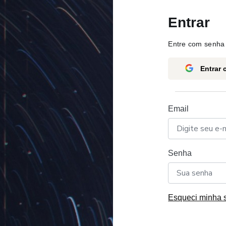
Entrar
Entre com senha 
Entrar
Email
Senha
Esqueci minha 