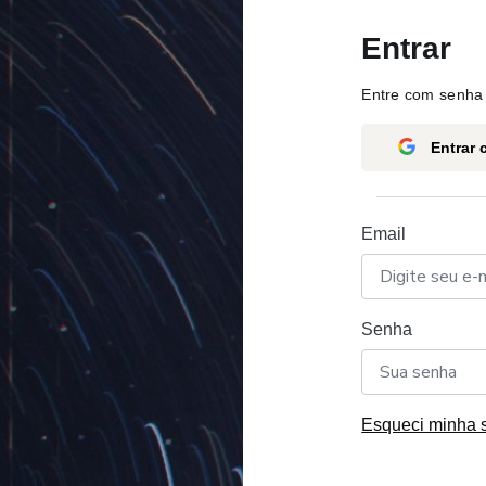
Entrar
Entre com senha 
Entrar
Email
Senha
Esqueci minha 