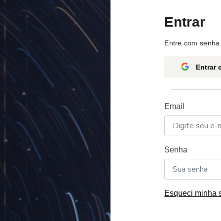
Entrar
Entre com senha 
Entrar
Email
Senha
Esqueci minha 