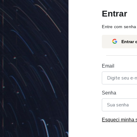
Entrar
Entre com senha 
Entrar
Email
Senha
Esqueci minha 