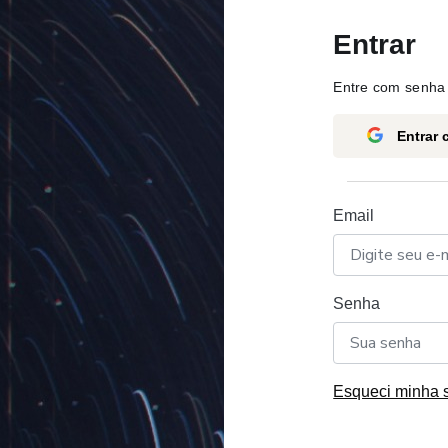
Entrar
Entre com senha 
Entrar
Email
Senha
Esqueci minha 