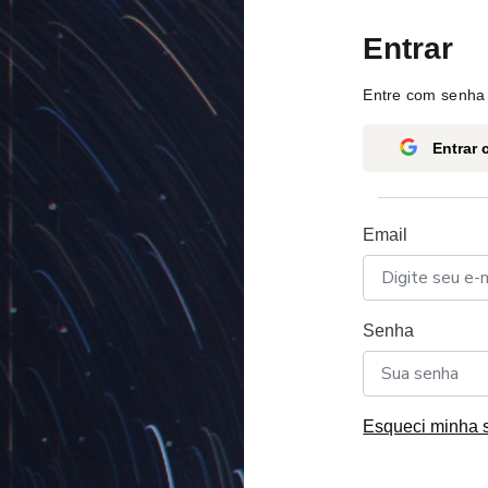
Entrar
Entre com senha 
Entrar
Email
Senha
Esqueci minha 