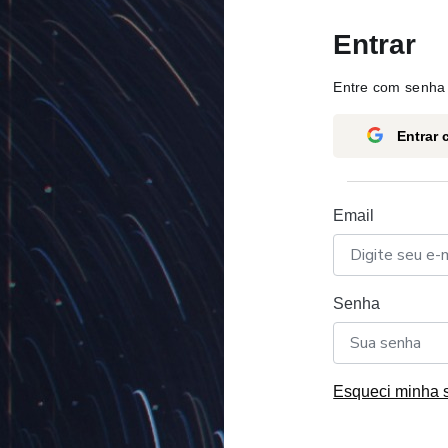
Entrar
Entre com senha 
Entrar
Email
Senha
Esqueci minha 