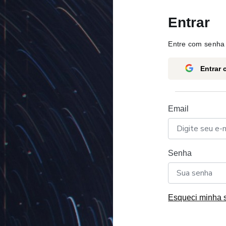
Entrar
Entre com senha 
Entrar
Email
Senha
Esqueci minha 