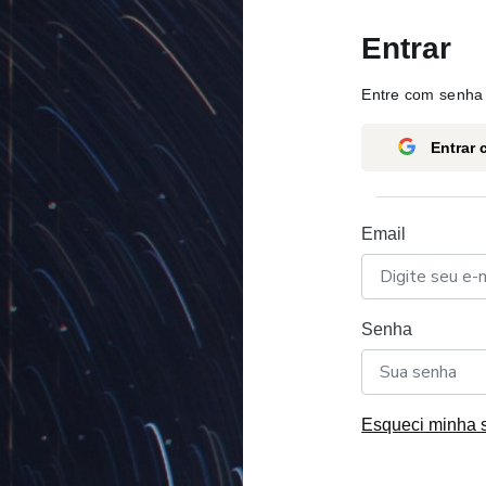
Entrar
Entre com senha 
Entrar
Email
Senha
Esqueci minha 