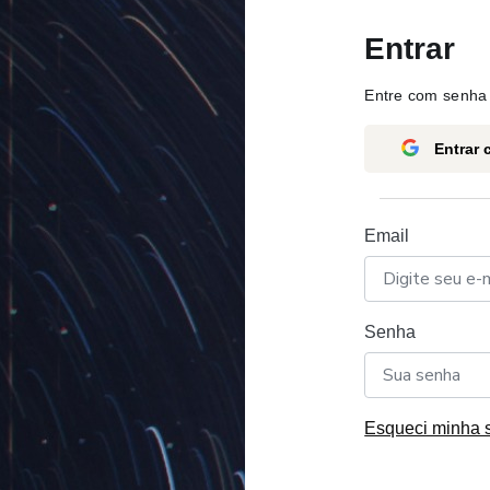
Entrar
Entre com senha 
Entrar
Email
Senha
Esqueci minha 