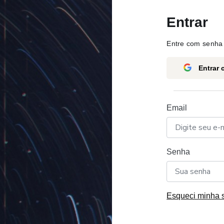
Entrar
Entre com senha 
Entrar
Email
Senha
Esqueci minha 