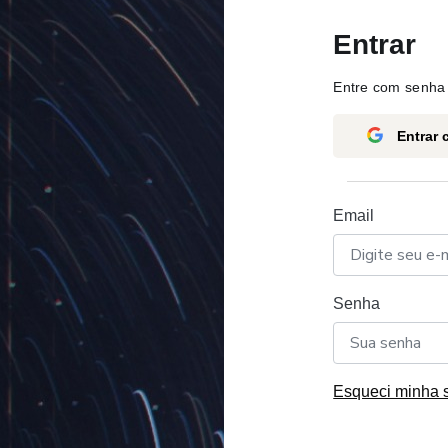
Entrar
Entre com senha 
Entrar
Email
Senha
Esqueci minha 