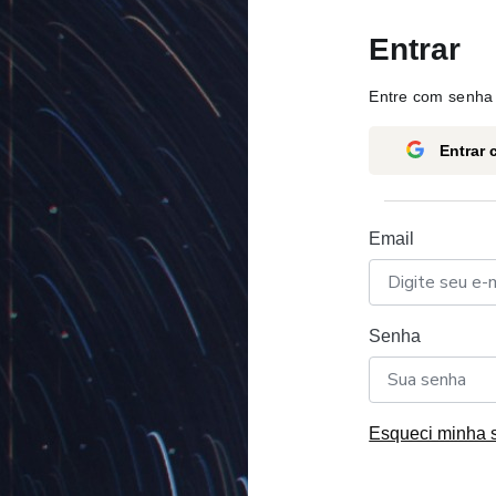
Entrar
Entre com senha 
Entrar
Email
Senha
Esqueci minha 