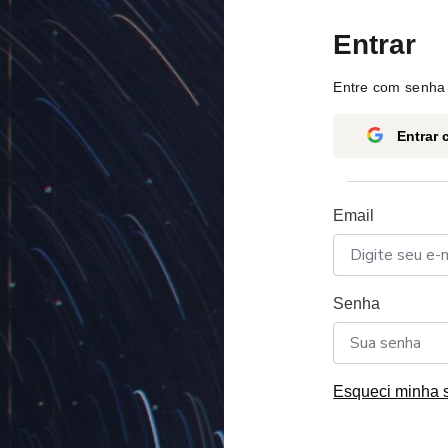
Entrar
Entre com senha 
Entrar
Email
Senha
Esqueci minha 