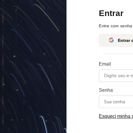
Entrar
Entre com senha 
Entrar
Email
Senha
Esqueci minha 