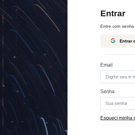
Entrar
Entre com senha 
Entrar
Email
Senha
Esqueci minha 