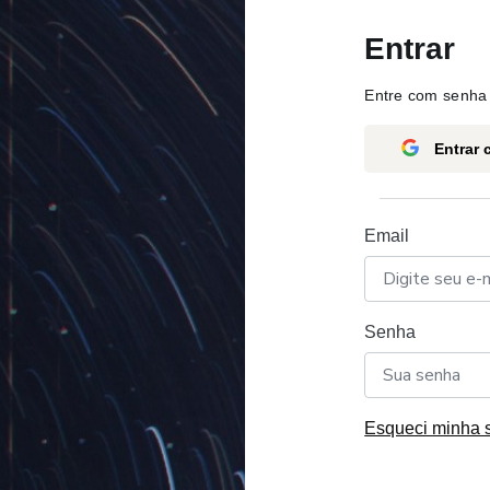
Entrar
Entre com senha 
Entrar
Email
Senha
Esqueci minha 