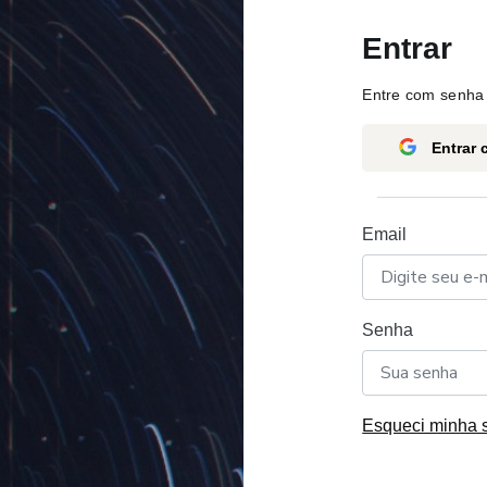
Entrar
Entre com senha 
Entrar
Email
Senha
Esqueci minha 