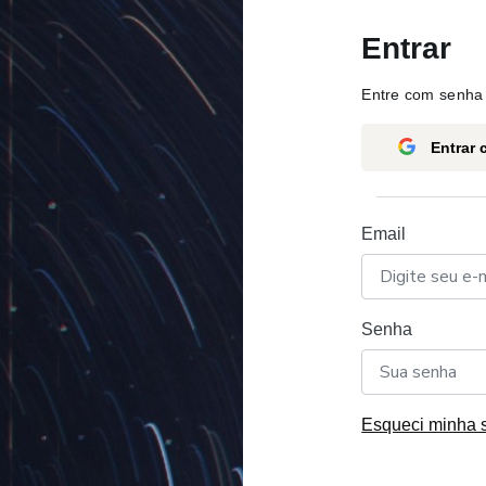
Entrar
Entre com senha 
Entrar
Email
Senha
Esqueci minha 