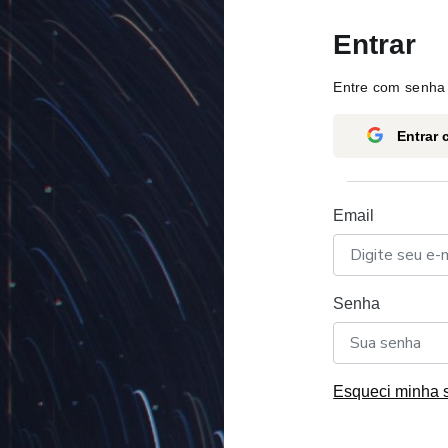
Entrar
Entre com senha 
Entrar
Email
Senha
Esqueci minha 